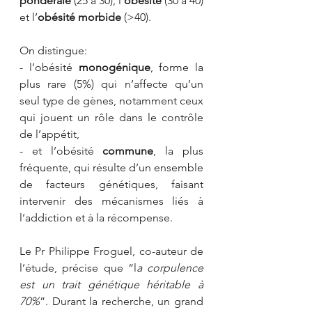
pondérale
 (25 à 30), l’
obésité
 (30 à 40) 
et l’
obésité morbide
 (>40).
On distingue:
- l’obésité 
monogénique
, forme la 
plus rare (5%) qui n’affecte qu’un 
seul type de gènes, notamment ceux 
qui jouent un rôle dans le contrôle 
de l’appétit,
- et l’obésité 
commune
, la plus 
fréquente, qui résulte d’un ensemble 
de facteurs génétiques, faisant 
intervenir des mécanismes liés à 
l’addiction et à la récompense.
Le Pr Philippe Froguel, co-auteur de 
l’étude, précise que “l
a corpulence 
est un trait génétique héritable à 
70%
”. Durant la recherche, un grand 