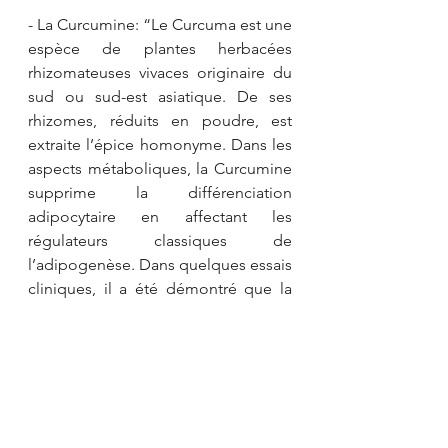
- La Curcumine: “Le Curcuma est une 
espèce de plantes herbacées 
rhizomateuses vivaces originaire du 
sud ou sud-est asiatique. De ses 
rhizomes, réduits en poudre, est 
extraite l’épice homonyme. Dans les 
aspects métaboliques, la Curcumine 
supprime la différenciation 
adipocytaire en affectant les 
régulateurs classiques de 
l’adipogenèse. Dans quelques essais 
cliniques, il a été démontré que la 
Curcumine améliore la résistance à 
l’insuline et l’hyperlipidémie chez les 
patients atteints de syndromes 
métaboliques.”
- Le Célastrol: “Célastrol (triptérine) 