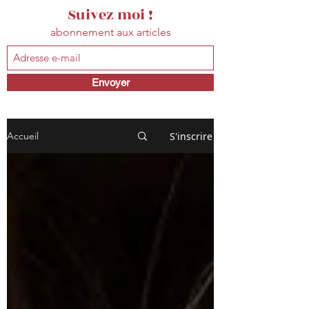
Suivez moi !
abonnement aux articles
Envoyer
S'inscrire
Accueil